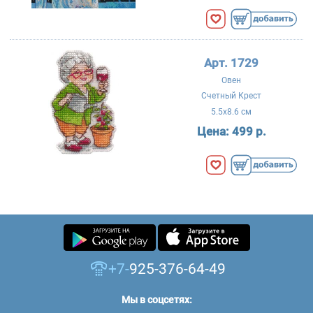
Арт. 1729
Овен
Счетный Крест
5.5x8.6 см
Цена:
499 р.
+7-
925-376-64-49
Мы в соцсетях: