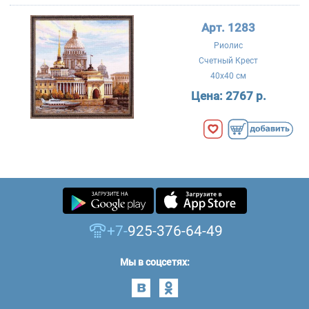
Арт. 1283
Риолис
Счетный Крест
40x40 см
Цена:
2767 р.
+7-
925-376-64-49
Мы в соцсетях: