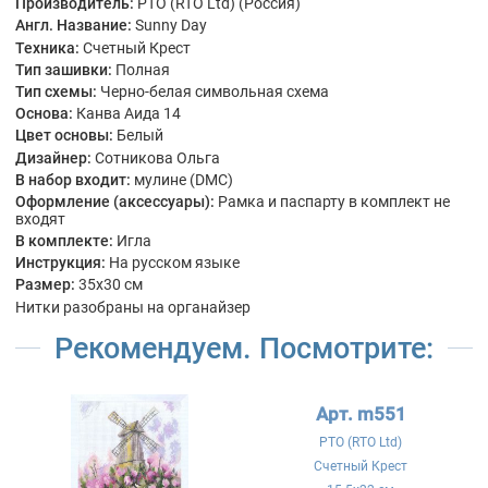
Производитель:
РТО (RTO Ltd) (Россия)
Англ. Название:
Sunny Day
Техника:
Счетный Крест
Тип зашивки:
Полная
Тип схемы:
Черно-белая символьная схема
Основа:
Канва Аида 14
Цвет основы:
Белый
Дизайнер:
Сотникова Ольга
В набор входит:
мулине (DMC)
Оформление (аксессуары):
Рамка и паспарту в комплект не
входят
В комплекте:
Игла
Инструкция:
На русском языке
Размер:
35x30 см
Нитки разобраны на органайзер
Рекомендуем. Посмотрите:
Арт. m551
РТО (RTO Ltd)
Счетный Крест