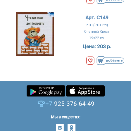
Арт. C149
РТО (RTO Ltd)
Счетный Крест
19x22 см
Цена:
203 р.
+7-
925-376-64-49
Мы в соцсетях: