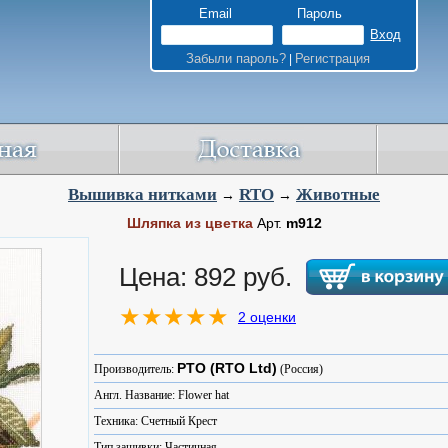
Email
Пароль
Забыли пароль?
Регистрация
|
Вышивка нитками
RTO
Животные
→
→
Шляпка из цветка
Арт.
m912
Цена: 892 руб.
2 оценки
РТО (RTO Ltd)
Производитель:
(Россия)
Англ. Название: Flower hat
Техника: Счетный Крест
Тип зашивки: Частичная