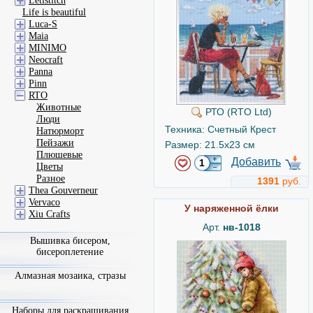
Letistitch
Life is beautiful
Luca-S
Maia
MINIMO
Neocraft
Panna
Pinn
RTO
Животные
РТО (RTO Ltd)
Люди
Техника: Счетный Крест
Натюрморт
Пейзажи
Размер: 21.5x23 см
Плюшевые
Добавить
Цветы
Разное
1391
руб.
Thea Gouverneur
Vervaco
У наряженной ёлки
Xiu Crafts
Арт.
нв-1018
Вышивка бисером,
бисероплетение
Алмазная мозаика, стразы
Наборы для раскрашивания