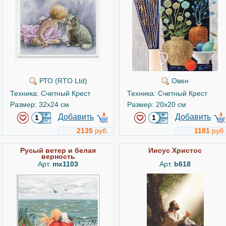
РТО (RTO Ltd)
Овен
Техника: Счетный Крест
Техника: Счетный Крест
Размер: 32x24 см
Размер: 20x20 см
Добавить
Добавить
2135
руб.
1181
руб.
Русый ветер и белая
Иисус Христос
верность
Арт.
mx1103
Арт.
b618