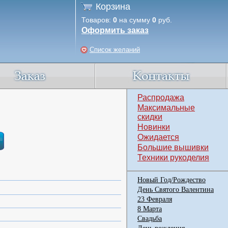
Корзина
Товаров:
0
на сумму
0
руб.
Оформить заказ
Список желаний
Распродажа
Максимальные
скидки
Новинки
Ожидается
Большие вышивки
Техники рукоделия
Новый Год/Рождество
День Святого Валентина
23 Февраля
8 Марта
Свадьба