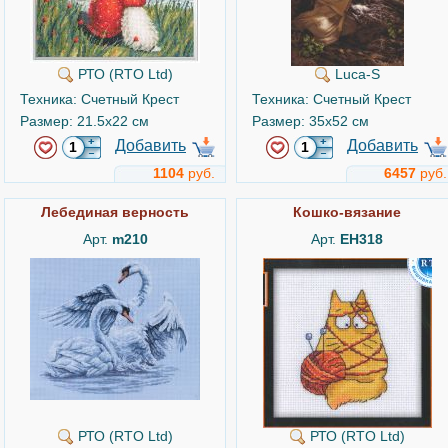
РТО (RTO Ltd)
Luca-S
Техника: Счетный Крест
Техника: Счетный Крест
Размер: 21.5x22 см
Размер: 35x52 см
Добавить
Добавить
1104
руб.
6457
руб.
Лебединая верность
Кошко-вязание
Арт.
m210
Арт.
EH318
РТО (RTO Ltd)
РТО (RTO Ltd)