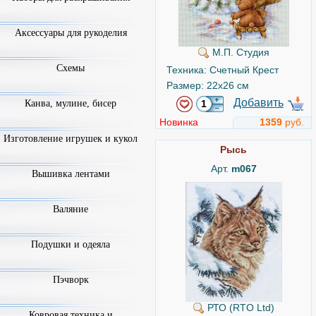
Аксессуары для рукоделия
М.П. Студия
Схемы
Техника: Счетный Крест
Размер: 22x26 см
Добавить
Канва, мулине, бисер
Новинка
1359
руб.
Изготовление игрушек и кукол
Рысь
Арт.
m067
Вышивка лентами
Валяние
Подушки и одеяла
Пэчворк
РТО (RTO Ltd)
Ковровая техника и