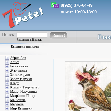
8(925) 376-64-49
пн-пт: 10:00-18:00
Поиск
Расширенный поиск
Вышивка нитками
Абрис Арт
Алиса
Белоснежка
Жар-птица
Золотое руно
Золотые ручки
Кларт
Краса и Творчество
Марья Искусница
Матрёнин Посад
Машенька
Мережка
Мир Вышивки