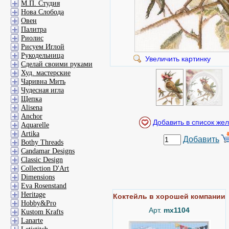
М.П. Студия
Нова Слобода
Овен
Палитра
Риолис
Рисуем Иглой
Рукодельница
Увеличить картинку
Сделай своими руками
Худ. мастерские
Чаривна Мить
Чудесная игла
Щепка
Alisena
Anchor
Aquarelle
Artika
Добавить
Bothy Threads
Candamar Designs
Classic Design
Collection D'Art
Dimensions
Eva Rosenstand
Heritage
Коктейль в хорошей компании
Hobby&Pro
Арт.
mx1104
Kustom Krafts
Lanarte