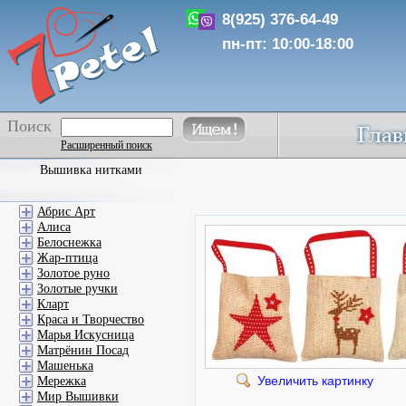
8(925) 376-64-49
пн-пт: 10:00-18:00
Поиск
Расширенный поиск
Вышивка нитками
Абрис Арт
Алиса
Белоснежка
Жар-птица
Золотое руно
Золотые ручки
Кларт
Краса и Творчество
Марья Искусница
Матрёнин Посад
Машенька
Увеличить картинку
Мережка
Мир Вышивки