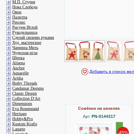
М.П. Студия
Нова Слобода
Овен
Палитра
Риолис
Рисуем Иглой
Рукодельница
Сделай своими руками
Худ. мастерские
Чаривна Мить
Чудесная игла
Щепка
Alisena
Anchor
Aquarelle
Artika
Bothy Threads
Candamar Designs
Classic Design
Collection D'Art
Dimensions
Совёнок на качелях
Eva Rosenstand
Heritage
Арт.
PN-0144317
Hobby&Pro
Kustom Krafts
Lanarte
-45%