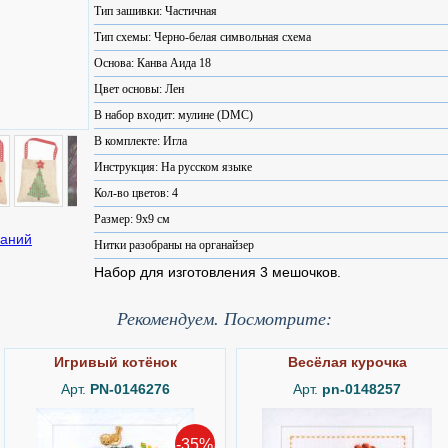
Тип зашивки: Частичная
Тип схемы: Черно-белая символьная схема
Основа: Канва Аида 18
Цвет основы: Лен
В набор входит: мулине (DMC)
В комплекте: Игла
Инструкция: На русском языке
Кол-во цветов: 4
Размер: 9x9 см
Нитки разобраны на органайзер
Набор для изготовления 3 мешочков.
Рекомендуем. Посмотрите:
Игривый котёнок
Весёлая курочка
Арт.
PN-0146276
Арт.
pn-0148257
-35%