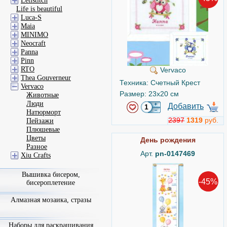
Letistitch
Life is beautiful
Luca-S
Maia
MINIMO
Neocraft
Panna
Pinn
RTO
Vervaco
Thea Gouverneur
Техника: Счетный Крест
Vervaco
Размер: 23x20 см
Животные
Люди
Добавить
Натюрморт
2397
1319
руб.
Пейзажи
Плюшевые
Цветы
День рождения
Разное
Арт.
pn-0147469
Xiu Crafts
Вышивка бисером,
-45%
бисероплетение
Алмазная мозаика, стразы
Наборы для раскрашивания