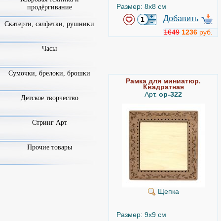
Размер: 8x8 см
продёргивание
Добавить
Скатерти, салфетки, рушники
1649
1236
руб.
Часы
Лесные животные
Арт.
pn-0150183
Сумочки, брелоки, брошки
Рамка для миниатюр.
Квадратная
-45%
Арт.
ор-322
Детское творчество
Стринг Арт
Прочие товары
Vervaco
Техника: Счетный Крест
Размер: 18x70 см
Щепка
Добавить
4771
2624
руб.
Размер: 9x9 см