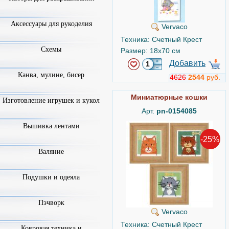
Аксессуары для рукоделия
Vervaco
Техника: Счетный Крест
Схемы
Размер: 18x70 см
Добавить
Канва, мулине, бисер
4626
2544
руб.
Миниатюрные кошки
Изготовление игрушек и кукол
Арт.
pn-0154085
Вышивка лентами
-25%
Валяние
Подушки и одеяла
Пэчворк
Vervaco
Техника: Счетный Крест
Ковровая техника и