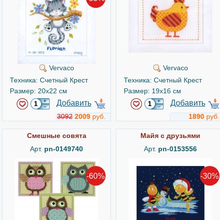
Vervaco
Vervaco
Техника: Счетный Крест
Техника: Счетный Крест
Размер: 20x22 см
Размер: 19x16 см
Добавить
Добавить
3092
2009
руб.
1890
руб.
Смешные совята
Майя с друзьями
Арт.
pn-0149740
Арт.
pn-0153556
-60%
-30%