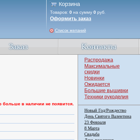
Корзина
Товаров:
0
на сумму
0
руб.
Оформить заказ
Список желаний
Распродажа
Максимальные
скидки
Новинки
Ожидается
Большие вышивки
Техники рукоделия
р больше в наличии не появится.
Новый Год/Рождество
День Святого Валентина
23 Февраля
8 Марта
Свадьба