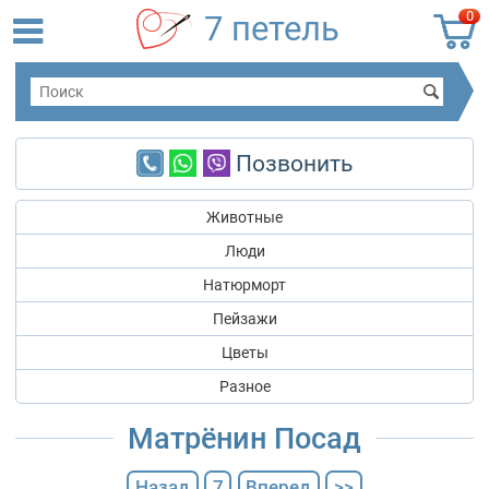
0
7 петель
Позвонить
Животные
Люди
Натюрморт
Пейзажи
Цветы
Разное
Матрёнин Посад
Назад
7
Вперед
>>