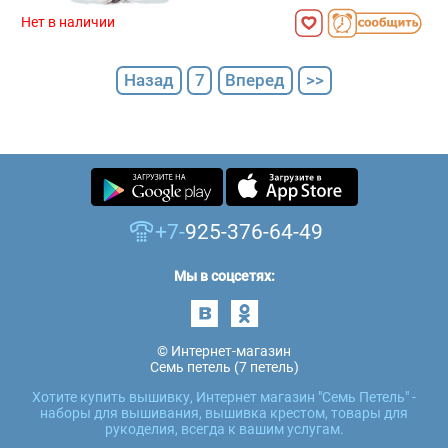
Нет в наличии
Назад
7
Вперед
>>
+7-
925-376-64-49
Мы в соцсетях:
© Интернет-магазин
Семь петель (7 петель)
Хотите купить вышивку, Интернет магазин "Семь Петель" -
наборы для вышивания, вышивка крестом, товары для
рукоделия, всегда к вашим услугам.