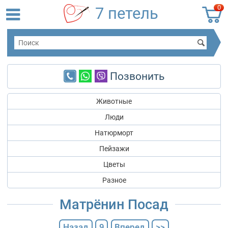
0
7 петель
Позвонить
Животные
Люди
Натюрморт
Пейзажи
Цветы
Разное
Матрёнин Посад
Назад
9
Вперед
>>