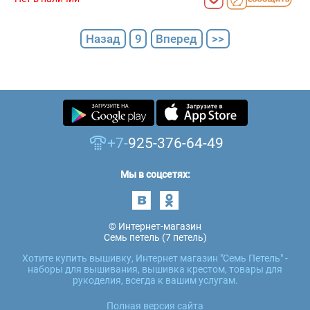
Назад
9
Вперед
>>
+7-
925-376-64-49
Мы в соцсетях:
© Интернет-магазин
Семь петель (7 петель)
Хотите купить вышивку, Интернет магазин "Семь Петель" -
наборы для вышивания, вышивка крестом, товары для
рукоделия, всегда к вашим услугам.
Полная версия сайта