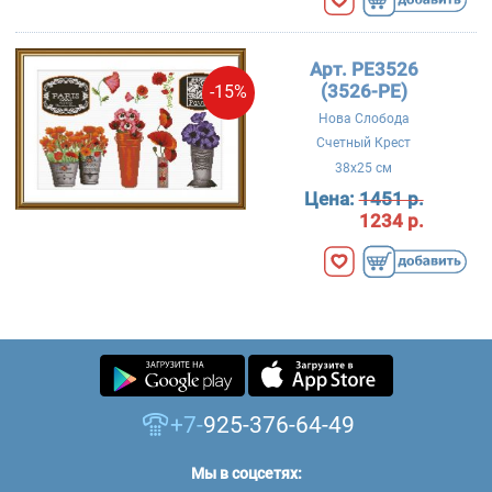
Арт. PE3526
(3526-PE)
-15%
Нова Слобода
Счетный Крест
38x25 см
Цена:
1451 р.
1234 р.
+7-
925-376-64-49
Мы в соцсетях: