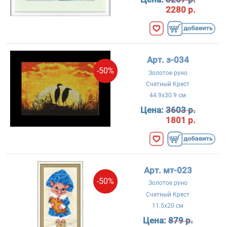
2280 р.
Арт. з-034
-50%
Золотое руно
Счетный Крест
44.9x30.9 см
Цена:
3603 р.
1801 р.
Арт. мт-023
-50%
Золотое руно
Счетный Крест
11.5x20 см
Цена:
879 р.