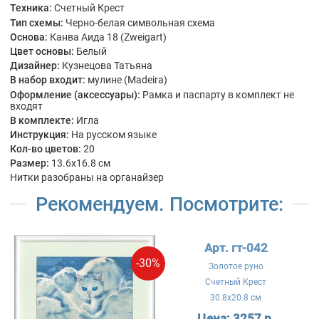
Техника:
Счетный Крест
Тип схемы:
Черно-белая символьная схема
Основа:
Канва Аида 18 (Zweigart)
Цвет основы:
Белый
Дизайнер:
Кузнецова Татьяна
В набор входит:
мулине (Madeira)
Оформление (аксессуары):
Рамка и паспарту в комплект не
входят
В комплекте:
Игла
Инструкция:
На русском языке
Кол-во цветов:
20
Размер:
13.6x16.8 см
Нитки разобраны на органайзер
Рекомендуем. Посмотрите:
Арт. гт-042
-30%
Золотое руно
Счетный Крест
30.8x20.8 см
Цена:
3257 р.