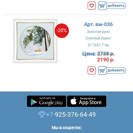
Арт. вм-036
-20%
Золотое руно
Счетный Крест
31.7x31.7 см
Цена:
2738 р.
2190 р.
+7-
925-376-64-49
Мы в соцсетях: